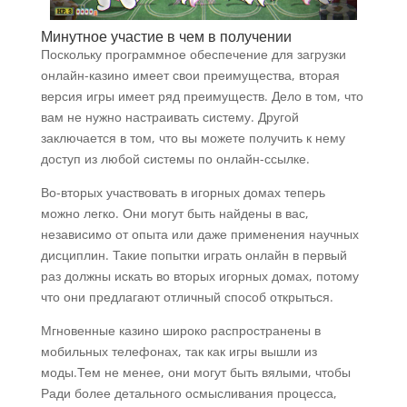
Минутное участие в чем в получении
Поскольку программное обеспечение для загрузки
онлайн-казино имеет свои преимущества, вторая
версия игры имеет ряд преимуществ. Дело в том, что
вам не нужно настраивать систему. Другой
заключается в том, что вы можете получить к нему
доступ из любой системы по онлайн-ссылке.
Во-вторых участвовать в игорных домах теперь
можно легко. Они могут быть найдены в вас,
независимо от опыта или даже применения научных
дисциплин. Такие попытки играть онлайн в первый
раз должны искать во вторых игорных домах, потому
что они предлагают отличный способ открыться.
Мгновенные казино широко распространены в
мобильных телефонах, так как игры вышли из
моды.Тем не менее, они могут быть вялыми, чтобы
Ради более детального осмысливания процесса,