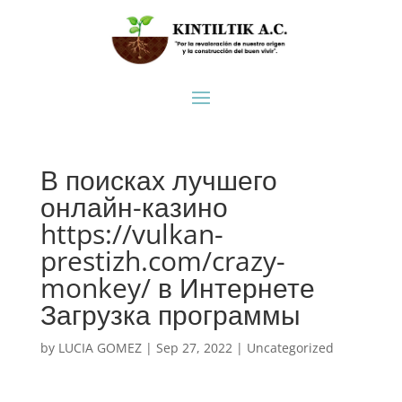
В поисках лучшего
онлайн-казино
https://vulkan-
prestizh.com/crazy-
monkey/ в Интернете
Загрузка программы
by
LUCIA GOMEZ
|
Sep 27, 2022
|
Uncategorized