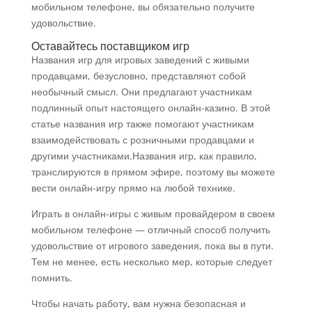
мобильном телефоне, вы обязательно получите
удовольствие.
Оставайтесь поставщиком игр
Названия игр для игровых заведений с живыми
продавцами, безусловно, представляют собой
необычный смысл. Они предлагают участникам
подлинный опыт настоящего онлайн-казино. В этой
статье названия игр также помогают участникам
взаимодействовать с розничными продавцами и
другими участниками.Названия игр, как правило,
транслируются в прямом эфире, поэтому вы можете
вести онлайн-игру прямо на любой технике.
Играть в онлайн-игры с живым провайдером в своем
мобильном телефоне — отличный способ получить
удовольствие от игрового заведения, пока вы в пути.
Тем не менее, есть несколько мер, которые следует
помнить.
Чтобы начать работу, вам нужна безопасная и