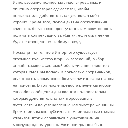
Использование полностью лицензированных и
опытных операторов сделает так, чтобы
пользователь действительно чувствовал себя
хорошо. Кроме того, любой дизайн обслуживания
клиентов, безусловно, даст участникам возможность
получить компенсацию за убытки, если округление
будет сокращено по любому поводу.
Несмотря на то, что в Интернете существует
огромное количество игорных заведений, выбор
онлайн-казино с системой обслуживания клиентов,
которая была бы полной и полностью сохраненной,
является отличным способом увеличить ваши шансы
на прибыль. В том числе предоставление категорий
способов сообщения для вас тем пользователям,
которые действительно заинтересованы в
путешествии по установлению компьютера женщины.
Кроме того, важно публиковать многоязычные отзывы
клиентов, чтобы справиться с участниками на
международном уровне. Если они должны быть