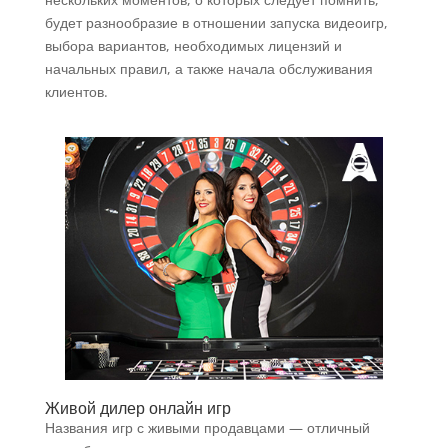
будет разнообразие в отношении запуска видеоигр,
выбора вариантов, необходимых лицензий и
начальных правил, а также начала обслуживания
клиентов.
Живой дилер онлайн игр
Названия игр с живыми продавцами — отличный