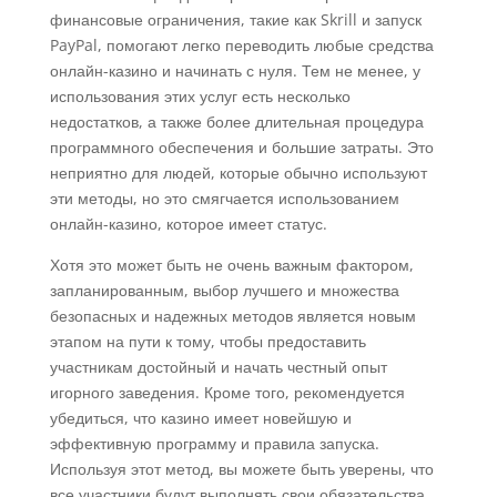
финансовые ограничения, такие как Skrill и запуск
PayPal, помогают легко переводить любые средства
онлайн-казино и начинать с нуля. Тем не менее, у
использования этих услуг есть несколько
недостатков, а также более длительная процедура
программного обеспечения и большие затраты. Это
неприятно для людей, которые обычно используют
эти методы, но это смягчается использованием
онлайн-казино, которое имеет статус.
Хотя это может быть не очень важным фактором,
запланированным, выбор лучшего и множества
безопасных и надежных методов является новым
этапом на пути к тому, чтобы предоставить
участникам достойный и начать честный опыт
игорного заведения. Кроме того, рекомендуется
убедиться, что казино имеет новейшую и
эффективную программу и правила запуска.
Используя этот метод, вы можете быть уверены, что
все участники будут выполнять свои обязательства.