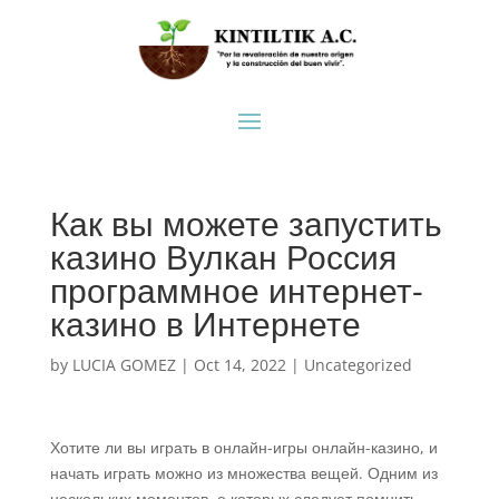
Как вы можете запустить
казино Вулкан Россия
программное интернет-
казино в Интернете
by
LUCIA GOMEZ
|
Oct 14, 2022
|
Uncategorized
Хотите ли вы играть в онлайн-игры онлайн-казино, и
начать играть можно из множества вещей. Одним из
нескольких моментов, о которых следует помнить,