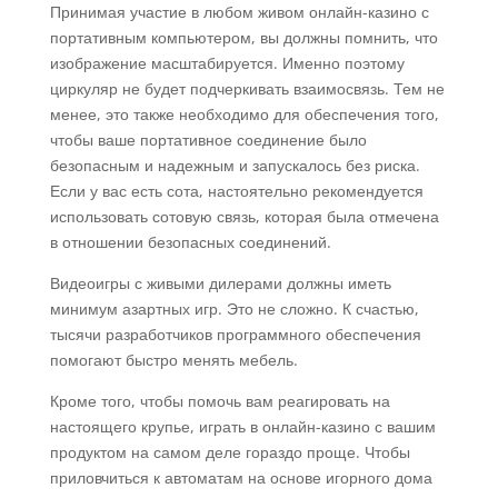
Принимая участие в любом живом онлайн-казино с
портативным компьютером, вы должны помнить, что
изображение масштабируется. Именно поэтому
циркуляр не будет подчеркивать взаимосвязь. Тем не
менее, это также необходимо для обеспечения того,
чтобы ваше портативное соединение было
безопасным и надежным и запускалось без риска.
Если у вас есть сота, настоятельно рекомендуется
использовать сотовую связь, которая была отмечена
в отношении безопасных соединений.
Видеоигры с живыми дилерами должны иметь
минимум азартных игр. Это не сложно. К счастью,
тысячи разработчиков программного обеспечения
помогают быстро менять мебель.
Кроме того, чтобы помочь вам реагировать на
настоящего крупье, играть в онлайн-казино с вашим
продуктом на самом деле гораздо проще. Чтобы
приловчиться к автоматам на основе игорного дома