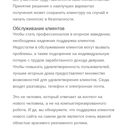
Принятие решения о наилучших вариантах
получения может сохранить клиентуру на случай и
начать синопсис в безопасности.
Обслуживание клиентов
Чтобы стать профессионалом в игорном заведении,
необходима надежная поддержка клиентов.
Недостатки в обслуживании клиентов могут вызвать
проблемы, а также подозрение на индивидуальную
потерю с трудом заработанного дохода девушки.
Чтобы повысить удовлетворенность пользователей,
лучшие игорные дома предоставляют множество
возможностей для удовлетворения клиентов. Сюда
входят разговоры, телефон и электронная почта.
Это не человек, который отвечает за контент на
нового человека, а не на компьютеризированного
робота. И да, вы обнаружите, что поддержка клиентов
нового сайта на самом деле является очень важной
областью красивого рекламного ролика.