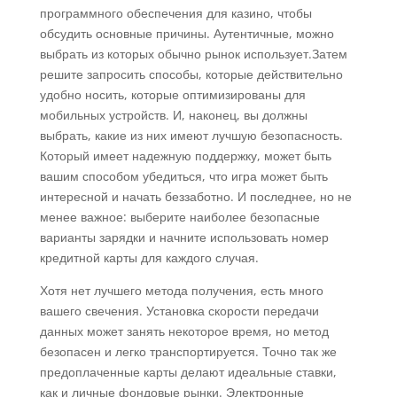
программного обеспечения для казино, чтобы
обсудить основные причины. Аутентичные, можно
выбрать из которых обычно рынок использует.Затем
решите запросить способы, которые действительно
удобно носить, которые оптимизированы для
мобильных устройств. И, наконец, вы должны
выбрать, какие из них имеют лучшую безопасность.
Который имеет надежную поддержку, может быть
вашим способом убедиться, что игра может быть
интересной и начать беззаботно. И последнее, но не
менее важное: выберите наиболее безопасные
варианты зарядки и начните использовать номер
кредитной карты для каждого случая.
Хотя нет лучшего метода получения, есть много
вашего свечения. Установка скорости передачи
данных может занять некоторое время, но метод
безопасен и легко транспортируется. Точно так же
предоплаченные карты делают идеальные ставки,
как и личные фондовые рынки. Электронные