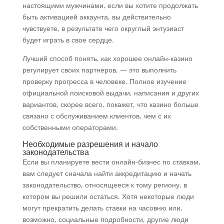
настоящими мужчинами, если вы хотите продолжать
быть активацией аккаунта, вы действительно
чувствуете, в результате чего округлый энтузиаст
будет играть в свое сердце.
Лучший способ понять, как хорошее онлайн-казино
регулирует своих партнеров, — это выполнить
проверку прогресса в человеке. Полное изучение
официальной поисковой выдачи, написания и других
вариантов, скорее всего, покажет, что казино больше
связано с обслуживанием клиентов, чем с их
собственными операторами.
Необходимые разрешения и начало
законодательства
Если вы планируете вести онлайн-бизнес по ставкам,
вам следует сначала найти аккредитацию и начать
законодательство, относящееся к тому региону, в
котором вы решили остаться. Хотя некоторые люди
могут прекратить делать ставки на часовню или,
возможно, социальные подробности, другие люди