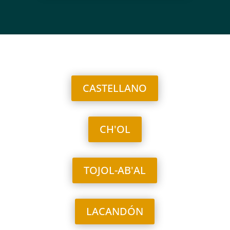
CASTELLANO
CH'OL
TOJOL-AB'AL
LACANDÓN