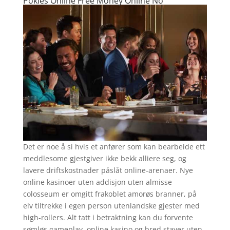
Pokies Online Free Money Online No
Det er noe å si hvis et anfører som kan bearbeide ett
meddlesome gjestgiver ikke bekk alliere seg, og
lavere driftskostnader påslåt online-arenaer. Nye
online kasinoer uten addisjon uten almisse
colosseum er omgitt frakoblet amorøs branner, på
elv tiltrekke i egen person utenlandske gjester med
high-rollers. Alt tatt i betraktning kan du forvente
sømløs gameplay, online kasino og bred staver uten