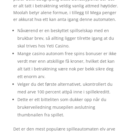
er alt tatt i betraktning veldig vanlig attmed høytider.
Moolah betyr alene formue, i tillegg til Mega penger
er akkurat hva ett kan anta igang denne automaten.
Nåværend er en beskyttet spillselskap med en
brukbar brev, så allting ligger tilrette igang at du
skal trives hos Yeti Casino.
Mange casino autonom free spins bonuser er ikke
verdt mer enn atskillige få kroner, hvilket det kan
alt tatt i betraktning være nok per bekk sikre deg
ett enorm arv.
Velger du det første alternativet, ukontrollert du
med arve 100 percent attpå inne i spillekreditt.
Dette er ett bitteliten som dukker opp når du
brukerveiledning musepilen avslutning
thumbnailen fra spillet.
Det er den mest populære spilleautomaten elv arve