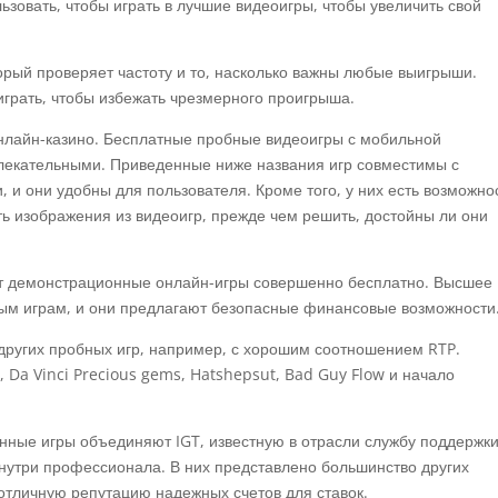
зовать, чтобы играть в лучшие видеоигры, чтобы увеличить свой
торый проверяет частоту и то, насколько важны любые выигрыши.
играть, чтобы избежать чрезмерного проигрыша.
нлайн-казино. Бесплатные пробные видеоигры с мобильной
влекательными. Приведенные ниже названия игр совместимы с
 и они удобны для пользователя. Кроме того, у них есть возможно
ть изображения из видеоигр, прежде чем решить, достойны ли они
ют демонстрационные онлайн-игры совершенно бесплатно. Высшее
ным играм, и они предлагают безопасные финансовые возможности
других пробных игр, например, с хорошим соотношением RTP.
Da Vinci Precious gems, Hatshepsut, Bad Guy Flow и начало
ные игры объединяют IGT, известную в отрасли службу поддержк
нутри профессионала. В них представлено большинство других
отличную репутацию надежных счетов для ставок.