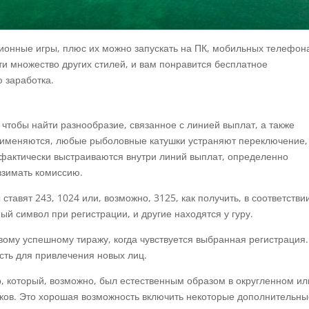
ионные игры, плюс их можно запускать на ПК, мобильных телефон
и множество других стилей, и вам понравится бесплатное
 заработка.
чтобы найти разнообразие, связанное с линией выплат, а также
применяются, любые рыболовные катушки устраняют переключение,
 фактически выстраиваются внутри линий выплат, определенно
взимать комиссию.
тавят 243, 1024 или, возможно, 3125, как получить, в соответстви
й символ при регистрации, и другие находятся у гуру.
вому успешному тиражу, когда чувствуется выбранная регистрация.
сть для привлечения новых лиц.
, который, возможно, был естественным образом в округленном ил
ичков. Это хорошая возможность включить некоторые дополнительн