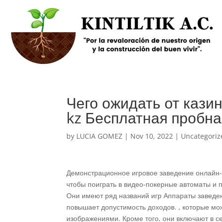
Чего ожидать от каз
kz Бесплатная пробна
by
LUCIA GOMEZ
|
Nov 10, 2022
|
Uncategoriz
Демонстрационное игровое заведение онлайн-
чтобы поиграть в видео-покерные автоматы и п
Они имеют ряд названий игр Аппараты завед
повышает допустимость доходов. , которые мо
изображениями.
Кроме того, они включают в 