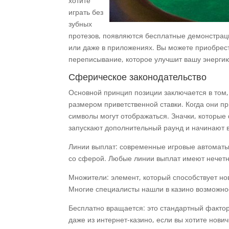
хотите
играть без
зубных
протезов, появляются бесплатные демонстрац
или даже в приложениях. Вы можете приобрест
переписывание, которое улучшит вашу энергию
Сферическое законодательство
Основной принцип позиции заключается в том, 
размером приветственной ставки. Когда они 
символы могут отображаться. Значки, которые
запускают дополнительный раунд и начинают 
Линии выплат: современные игровые автоматы с
со сферой. Любые линии выплат имеют нечетны
Множители: элемент, который способствует но
Многие специалисты нашли в казино возможно
Бесплатно вращается: это стандартный фактор
даже из интернет-казино, если вы хотите нов