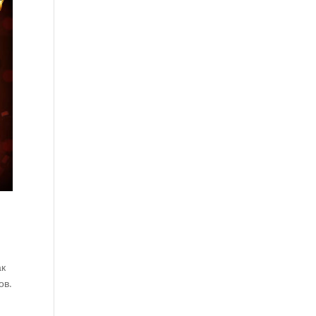
ак
ов.