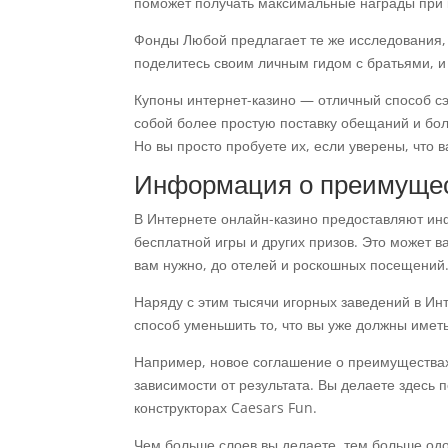
поможет получать максимальные награды при
Фонды Любой предлагает те же исследования, 
поделитесь своим личным гидом с братьями, и 
Купоны интернет-казино — отличный способ сэ
собой более простую поставку обещаний и бо
Но вы просто пробуете их, если уверены, что в
Информация о преимуще
В Интернете онлайн-казино предоставляют ин
бесплатной игры и других призов. Это может 
вам нужно, до отелей и роскошных посещений
Наряду с этим тысячи игорных заведений в Ин
способ уменьшить то, что вы уже должны иметь
Например, новое соглашение о преимуществах
зависимости от результата. Вы делаете здесь 
конструкторах Caesars Fun.
Чем больше слоев вы делаете, тем больше од