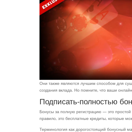
Они также являются лучшим способом для сущ
создания вклада.
Но помните, что ваши онлай
Подписать-полностью бо
Бонусы за полную регистрацию — это простой 
правило, это бесплатные кредиты, которые мож
Терминология как дорогостоящий бонусный ма