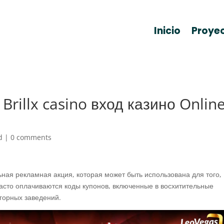
Inicio
Proye
Brillx casino вход казино Onlin
d
|
0 comments
ная рекламная акция, которая может быть использована для того,
 часто оплачиваются коды купонов, включенные в восхитительные
игорных заведений.