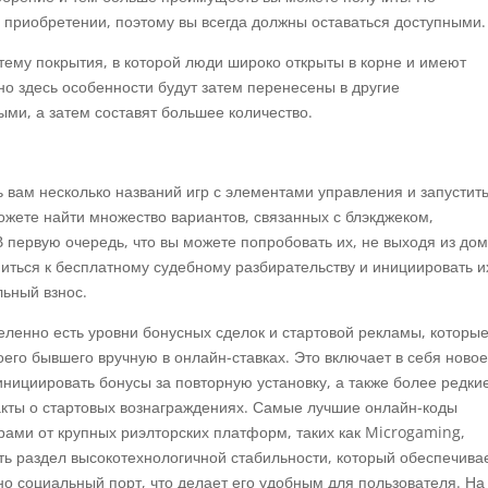
приобретении, поэтому вы всегда должны оставаться доступными.
ему покрытия, в которой люди широко открыты в корне и имеют
но здесь особенности будут затем перенесены в другие
ыми, а затем составят большее количество.
 вам несколько названий игр с элементами управления и запустит
ожете найти множество вариантов, связанных с блэкджеком,
В первую очередь, что вы можете попробовать их, не выходя из до
иться к бесплатному судебному разбирательству и инициировать и
льный взнос.
еленно есть уровни бонусных сделок и стартовой рекламы, которы
оего бывшего вручную в онлайн-ставках. Это включает в себя ново
нициировать бонусы за повторную установку, а также более редки
акты о стартовых вознаграждениях. Самые лучшие онлайн-коды
грами от крупных риэлторских платформ, таких как Microgaming,
сть раздел высокотехнологичной стабильности, который обеспечива
о социальный порт, что делает его удобным для пользователя. На