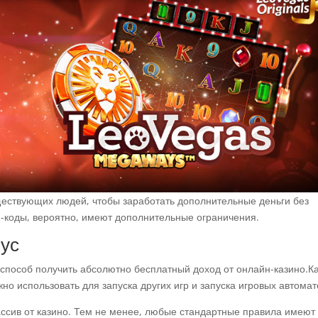
ествующих людей, чтобы заработать дополнительные деньги без
н-коды, вероятно, имеют дополнительные ограничения.
нус
способ получить абсолютно бесплатный доход от онлайн-казино.К
но использовать для запуска других игр и запуска игровых автомат
ссив от казино. Тем не менее, любые стандартные правила имеют