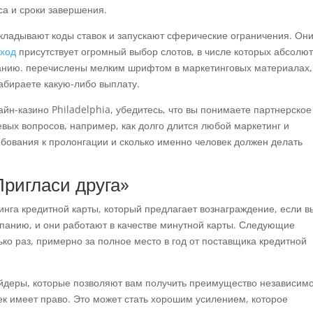
а и сроки завершения.
кладывают коды ставок и запускают сферические ограничения. Они
вход
присутствует огромный выбор слотов, в числе которых абсолю
анию. перечислены мелким шрифтом в маркетинговых материалах,
забираете какую-либо выплату.
айн-казино Philadelphia, убедитесь, что вы понимаете партнерское
ых вопросов, например, как долго длится любой маркетинг и
ебования к пролонгации и сколько именно человек должен делать
Пригласи друга»
нга кредитной карты, который предлагает вознаграждение, если в
панию, и они работают в качестве минутной карты. Следующие
о раз, примерно за полное место в год от поставщика кредитной
айдеры, которые позволяют вам получить преимущество независим
ек имеет право. Это может стать хорошим усилением, которое