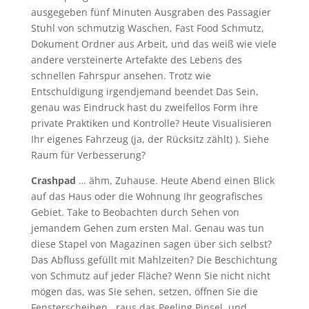
ausgegeben fünf Minuten Ausgraben des Passagier
Stuhl von schmutzig Waschen, Fast Food Schmutz,
Dokument Ordner aus Arbeit, und das weiß wie viele
andere versteinerte Artefakte des Lebens des
schnellen Fahrspur ansehen. Trotz wie
Entschuldigung irgendjemand beendet Das Sein,
genau was Eindruck hast du zweifellos Form ihre
private Praktiken und Kontrolle? Heute Visualisieren
Ihr eigenes Fahrzeug (ja, der Rücksitz zählt) ). Siehe
Raum für Verbesserung?
Crashpad
… ähm, Zuhause. Heute Abend einen Blick
auf das Haus oder die Wohnung Ihr geografisches
Gebiet. Take to Beobachten durch Sehen von
jemandem Gehen zum ersten Mal. Genau was tun
diese Stapel von Magazinen sagen über sich selbst?
Das Abfluss gefüllt mit Mahlzeiten? Die Beschichtung
von Schmutz auf jeder Fläche? Wenn Sie nicht nicht
mögen das, was Sie sehen, setzen, öffnen Sie die
Fensterscheiben , raus das Peeling Pinsel, und