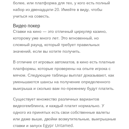
более, или платформа для тех, у кого есть полный
набор из двенадцати-20. Имейте в виду, чтобы
учиться на совесть.
Видео покер
Ставки на кино — это отличный циркуляр казино,
которому уже много лет. Это мгновенный, но
сложный раунд, который требует правильных
значений, если вы хотите получить.
В отличие от игровых автоматов, в кино есть платные
платформы, которые проверены на опыте игрока с
мячом. Следующие таблицы выплат доказывают, как
уменьшаются шансы на получение определенного
выигрыша и сколько вам по-прежнему будут платить.
Существует множество различных вариантов
видеогемблинга, и каждый платит нормально. У
одного из принятых есть свои собственные валеты
или даже выше, двойки возмутительные, выигрышные
ставки и запуск Egypr Untamed.