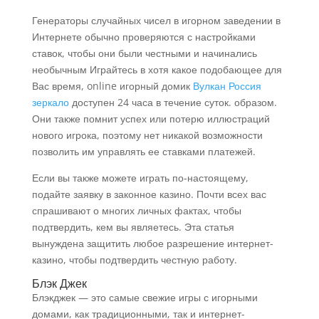
Генераторы случайных чисел в игорном заведении в
Интернете обычно проверяются с настройками
ставок, чтобы они были честными и начинались
необычным Играйтесь в хотя какое подобающее для
Вас время, online игорный домик
Вулкан Россия
зеркало
доступен 24 часа в течение суток. образом.
Они также помнит успех или потерю иллюстраций
нового игрока, поэтому нет никакой возможности
позволить им управлять ее ставками платежей.
Если вы также можете играть по-настоящему,
подайте заявку в законное казино. Почти всех вас
спрашивают о многих личных фактах, чтобы
подтвердить, кем вы являетесь. Эта статья
вынуждена защитить любое разрешение интернет-
казино, чтобы подтвердить честную работу.
Блэк Джек
Блэкджек — это самые свежие игры с игорными
домами, как традиционными, так и интернет-