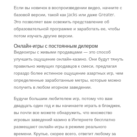
Если вы новичок в воспроизведении видео, начните с
базовой версии, такой как Jacks или даже Greater.
Это позволяет вам освежить представление об
образовательной программе и заработать ее, чтобы
потом изучать другие версии.
Онлайн-игры с постоянным дилером
Видеоигры с живыми продавцами — это способ
улучшить ощущение онлайн-казино. Они будут тянуть
правильно живущих продавцов к смеси, предлагая
гораздо более истинное ощущение азартных игр, чем
определенные заработанные метры, которые можно
получить в любом игорном заведении.
Будучи большим любителем игр, потому что вам
двадцать один год и вы начинаете играть в блэкджек,
вы почти все можете обнаружить, что множество
игровых заведений казино в Интернете бесплатно
размещают онлайн-игры в режиме реального
времени. Крупье, скорее всего, ответит любому за