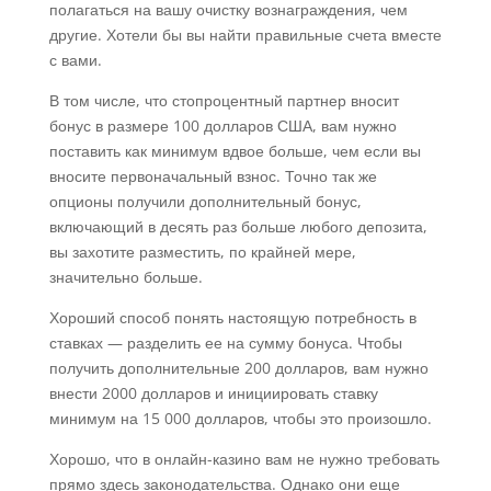
полагаться на вашу очистку вознаграждения, чем
другие. Хотели бы вы найти правильные счета вместе
с вами.
В том числе, что стопроцентный партнер вносит
бонус в размере 100 долларов США, вам нужно
поставить как минимум вдвое больше, чем если вы
вносите первоначальный взнос. Точно так же
опционы получили дополнительный бонус,
включающий в десять раз больше любого депозита,
вы захотите разместить, по крайней мере,
значительно больше.
Хороший способ понять настоящую потребность в
ставках — разделить ее на сумму бонуса. Чтобы
получить дополнительные 200 долларов, вам нужно
внести 2000 долларов и инициировать ставку
минимум на 15 000 долларов, чтобы это произошло.
Хорошо, что в онлайн-казино вам не нужно требовать
прямо здесь законодательства. Однако они еще