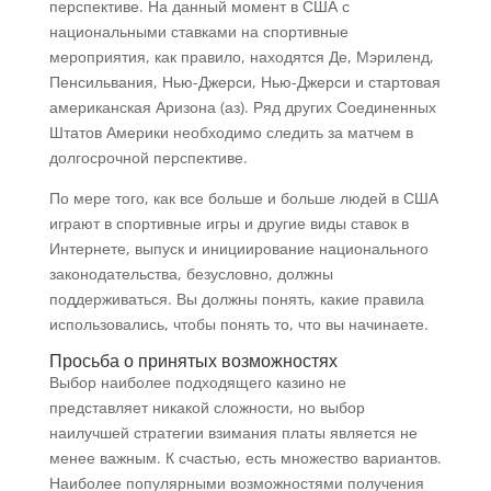
перспективе. На данный момент в США с
национальными ставками на спортивные
мероприятия, как правило, находятся Де, Мэриленд,
Пенсильвания, Нью-Джерси, Нью-Джерси и стартовая
американская Аризона (аз). Ряд других Соединенных
Штатов Америки необходимо следить за матчем в
долгосрочной перспективе.
По мере того, как все больше и больше людей в США
играют в спортивные игры и другие виды ставок в
Интернете, выпуск и инициирование национального
законодательства, безусловно, должны
поддерживаться. Вы должны понять, какие правила
использовались, чтобы понять то, что вы начинаете.
Просьба о принятых возможностях
Выбор наиболее подходящего казино не
представляет никакой сложности, но выбор
наилучшей стратегии взимания платы является не
менее важным. К счастью, есть множество вариантов.
Наиболее популярными возможностями получения