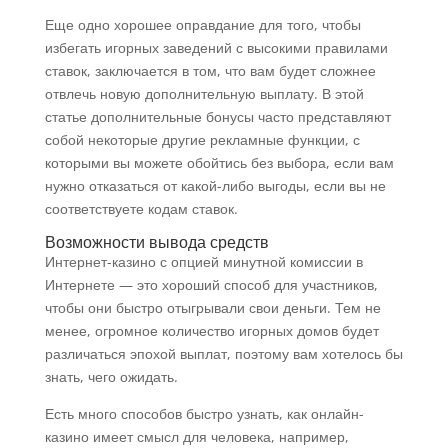
Еще одно хорошее оправдание для того, чтобы
избегать игорных заведений с высокими правилами
ставок, заключается в том, что вам будет сложнее
отвлечь новую дополнительную выплату. В этой
статье дополнительные бонусы часто представляют
собой некоторые другие рекламные функции, с
которыми вы можете обойтись без выбора, если вам
нужно отказаться от какой-либо выгоды, если вы не
соответствуете кодам ставок.
Возможности вывода средств
Интернет-казино с опцией минутной комиссии в
Интернете — это хороший способ для участников,
чтобы они быстро отыгрывали свои деньги. Тем не
менее, огромное количество игорных домов будет
различаться эпохой выплат, поэтому вам хотелось бы
знать, чего ожидать.
Есть много способов быстро узнать, как онлайн-
казино имеет смысл для человека, например,