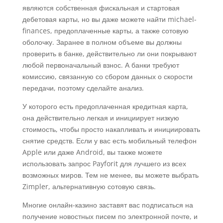
являются собственная фискальная и стартовая
дебетовая карты, но вы даже можете найти michael-
finances, предоплаченные карты, а также сотовую
оболочку. Заранее в полном объеме вы должны
проверить в банке, действительно ли они покрывают
любой первоначальный взнос. А банки требуют
комиссию, связанную со сбором данных о скорости
передачи, поэтому сделайте анализ.
У которого есть предоплаченная кредитная карта,
она действительно легкая и инициирует низкую
стоимость, чтобы просто накапливать и инициировать
снятие средств. Если у вас есть мобильный телефон
Apple или даже Android, вы также можете
использовать запрос Payforit для лучшего из всех
возможных миров. Тем не менее, вы можете выбрать
Zimpler, альтернативную сотовую связь.
Многие онлайн-казино заставят вас подписаться на
получение новостных писем по электронной почте, и