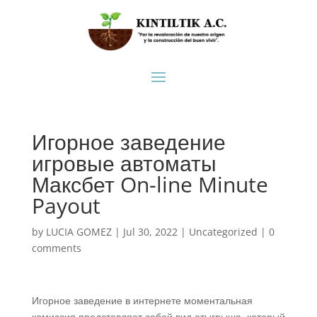
Игорное заведение
игровые автоматы
Максбет On-line Minute
Payout
by
LUCIA GOMEZ
|
Jul 30, 2022
|
Uncategorized
|
0
comments
Игорное заведение в интернете моментальная
комиссия представляет собой вид отыгрыша, который