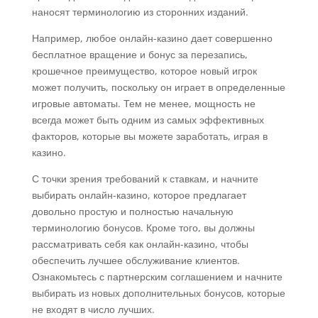
наносят терминологию из сторонних изданий.
Например, любое онлайн-казино дает совершенно
бесплатное вращение и бонус за перезапись,
крошечное преимущество, которое новый игрок
может получить, поскольку он играет в определенные
игровые автоматы. Тем не менее, мощность не
всегда может быть одним из самых эффективных
факторов, которые вы можете заработать, играя в
казино.
С точки зрения требований к ставкам, и начните
выбирать онлайн-казино, которое предлагает
довольно простую и полностью начальную
терминологию бонусов. Кроме того, вы должны
рассматривать себя как онлайн-казино, чтобы
обеспечить лучшее обслуживание клиентов.
Ознакомьтесь с партнерским соглашением и начните
выбирать из новых дополнительных бонусов, которые
не входят в число лучших.