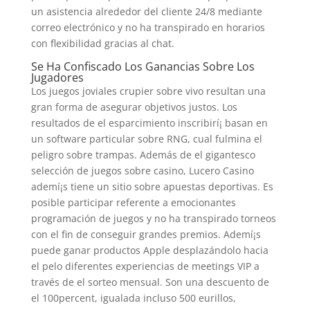
un asistencia alrededor del cliente 24/8 mediante
correo electrónico y no ha transpirado en horarios
con flexibilidad gracias al chat.
Se Ha Confiscado Los Ganancias Sobre Los
Jugadores
Los juegos joviales crupier sobre vivo resultan una
gran forma de asegurar objetivos justos. Los
resultados de el esparcimiento inscribirí¡ basan en
un software particular sobre RNG, cual fulmina el
peligro sobre trampas. Además de el gigantesco
selección de juegos sobre casino, Lucero Casino
ademí¡s tiene un sitio sobre apuestas deportivas. Es
posible participar referente a emocionantes
programación de juegos y no ha transpirado torneos
con el fin de conseguir grandes premios. Ademí¡s
puede ganar productos Apple desplazándolo hacia
el pelo diferentes experiencias de meetings VIP a
través de el sorteo mensual. Son una descuento de
el 100percent, igualada incluso 500 eurillos,