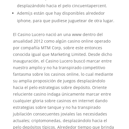
desplazándolo hacia el pelo cincuentapercent.
Ademí¡s están que hay disponibles alrededor
iphone, para que pudiese juguetear de otra lugar.
El Casino Lucero nació an una www dentro del
anualidad 2012 como algún casino online operado
por compañía MTM Corp, sobre este entonces
conocida igual que Marketing Limited. Desde dicho
inauguración, el Casino Lucero buscó marcar entre
nuestro amplio y no ha transpirado competitivo
fantasma sobre los casinos online, lo cual mediante
su amplia proposición de juegos desplazándolo
hacia el pelo estrategias sobre depósito. Oriente
reluciente casino indaga únicamente marcar entre
cualquier gloria sobre casinos en internet dando
estrategias sobre tanque y no ha transpirado
jubilación consecuentes joviales las necesidades
actuales; criptomonedas, desplazándolo hacia el
pelo depósitos tí­picos. Alrededor tiempo que brinda